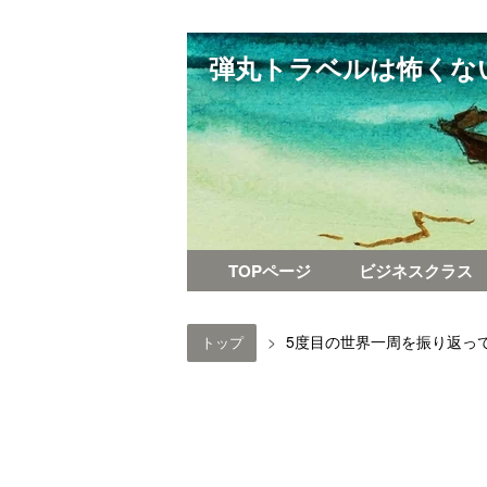
弾丸トラベルは怖くな
TOPページ
ビジネスクラス
>
5度目の世界一周を振り返っ
トップ