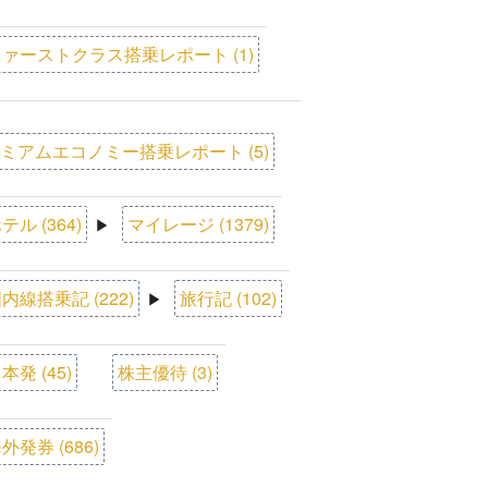
ァーストクラス搭乗レポート (1)
ミアムエコノミー搭乗レポート (5)
テル (364)
マイレージ (1379)
▶
内線搭乗記 (222)
旅行記 (102)
▶
本発 (45)
株主優待 (3)
外発券 (686)