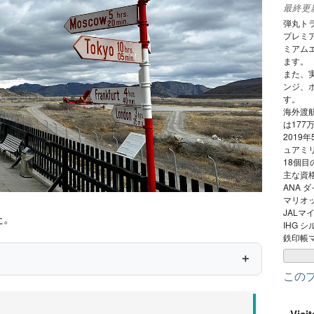
最終更
弾丸ト
プレミ
ミアム
ます。
また、
ンジ、
す。
海外渡航
は17
2019
ュアミ
18個目
主な資
ANA 
マリオ
JAL
た。
IHG 
鉄印帳
この