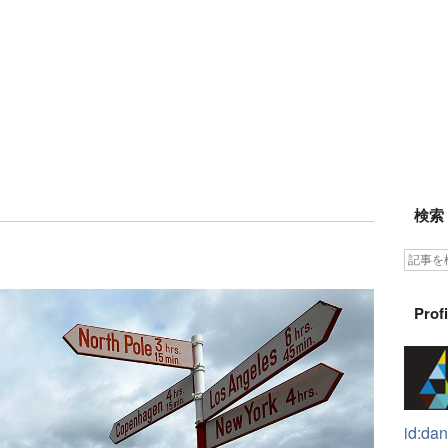
検索
Profi
id:dan