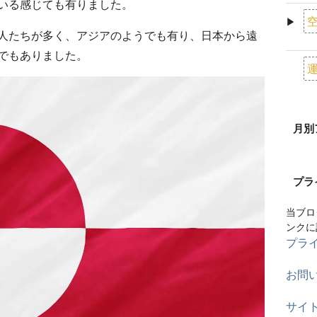
いる感じても有りました。
空
▶
人たちが多く、アジアのようでも有り、日本から遠
でもありました。
運
月別
プラ
当ブロ
ンクに
プラ
お問
サイ