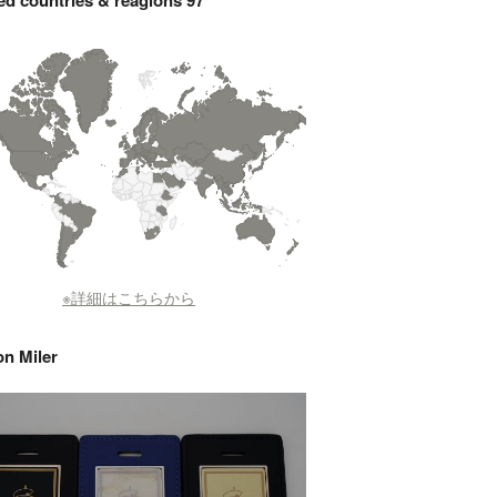
ted countries & reagions 97
※詳細はこちらから
on Miler