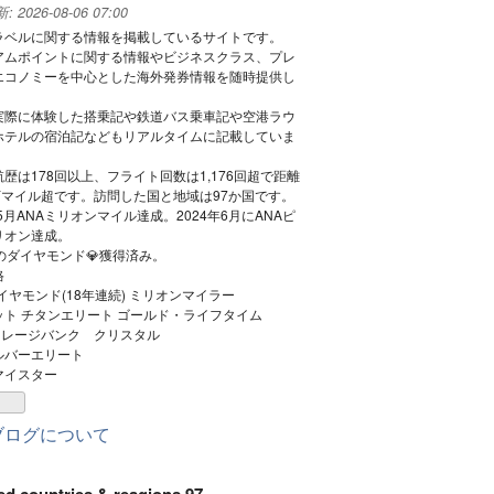
なブ
新:
2026-08-06 07:00
ラベルに関する情報を掲載しているサイトです。
ログ
アムポイントに関する情報やビジネスクラス、プレ
Pro
エコノミーを中心とした海外発券情報を随時提供し
実際に体験した搭乗記や鉄道バス乗車記や空港ラウ
ホテルの宿泊記などもリアルタイムに記載していま
歴は178回以上、フライト回数は1,176回超で距離
7万マイル超です。訪問した国と地域は97か国です。
年5月ANAミリオンマイル達成。2024年6月にANAピ
リオン達成。
のダイヤモンド💎獲得済み。
格
ダイヤモンド(18年連続) ミリオンマイラー
ット チタンエリート ゴールド・ライフタイム
マイレージバンク クリスタル
シルバーエリート
マイスター
ブログについて