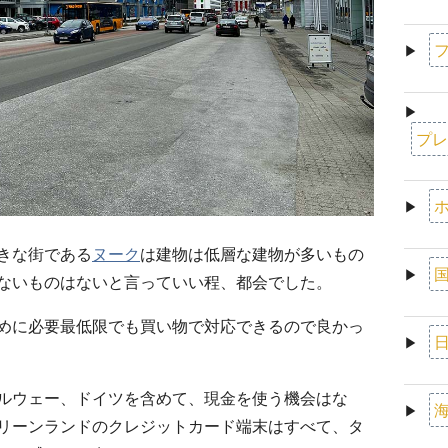
フ
▶
▶
プレ
ホ
▶
きな街である
ヌーク
は建物は低層な建物が多いもの
国
▶
ないものはないと言っていい程、都会でした。
めに必要最低限でも買い物で対応できるので良かっ
日
▶
ルウェー、ドイツを含めて、現金を使う機会はな
海
▶
リーンランドのクレジットカード端末はすべて、タ